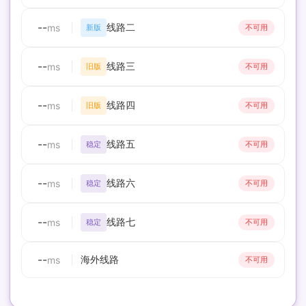
--
线路二
ms
新版
不可用
--
线路三
ms
旧版
不可用
--
线路四
ms
旧版
不可用
--
线路五
ms
稳定
不可用
--
线路六
ms
稳定
不可用
--
线路七
ms
稳定
不可用
--
海外线路
ms
不可用