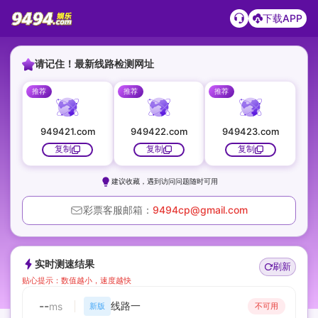
下载APP
请记住！最新线路检测网址
推荐
推荐
推荐
949421.com
949422.com
949423.com
复制
复制
复制
建议收藏，遇到访问问题随时可用
彩票客服邮箱：
9494cp@gmail.com
实时测速结果
刷新
贴心提示：数值越小，速度越快
--
线路一
ms
新版
不可用